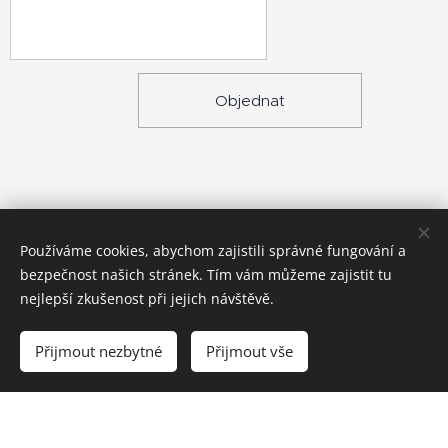
Objednat
Používáme cookies, abychom zajistili správné fungování a
bezpečnost našich stránek. Tím vám můžeme zajistit tu
nejlepší zkušenost při jejich návštěvě.
© 2023 Všechna práva vyhrazena
Vytvořeno službou
Webnode
Cookies
Přijmout nezbytné
Přijmout vše
Vytvořit stránky
Vytvořte si webové stránky zdarma!